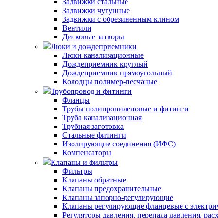
Задвижки стальные
Задвижки чугунные
Задвижки с обрезиненным клином
Вентили
Дисковые затворы
Люки и дождеприемники
Люки канализационные
Дождеприемник круглый
Дождеприемник прямоугольный
Колодцы полимер-песчаные
Трубопровод и фитинги
Фланцы
Трубы полипропиленовые и фитинги
Труба канализационная
Трубная заготовка
Стальные фитинги
Изолирующие соединения (ИФС)
Компенсаторы
Клапаны и фильтры
Фильтры
Клапаны обратные
Клапаны предохранительные
Клапаны запорно-регулирующие
Клапаны регулирующие фланцевые с электри
Регуляторы давления, перепада давления, рас