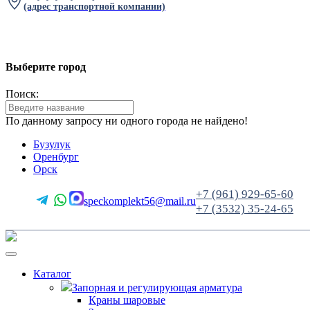
(адрес транспортной компании)
Выберите город
Поиск:
По данному запросу ни одного города не найдено!
Бузулук
Оренбург
Орск
+7 (961) 929-65-60
speckomplekt56@mail.ru
+7 (3532) 35-24-65
Каталог
Запорная и регулирующая арматура
Краны шаровые