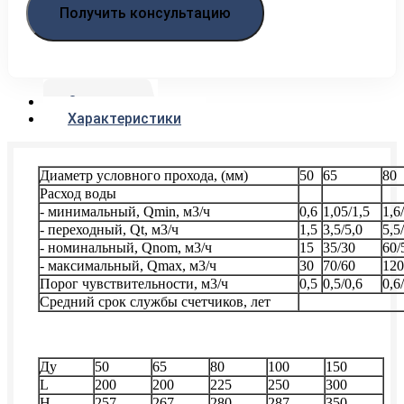
Получить консультацию
Описание
Характеристики
Диаметр условного прохода, (мм)
50
65
80
Расход воды
- минимальный, Qmin, м3/ч
0,6
1,05/1,5
1,6
- переходный, Qt, м3/ч
1,5
3,5/5,0
5,5
- номинальный, Qnom, м3/ч
15
35/30
60/
- максимальный, Qmax, м3/ч
30
70/60
120
Порог чувствительности, м3/ч
0,5
0,5/0,6
0,6
Средний срок службы счетчиков, лет
не мен
Ду
50
65
80
100
150
L
200
200
225
250
300
H
257
267
280
287
350