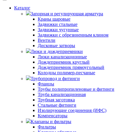
Каталог
Запорная и регулирующая арматура
Краны шаровые
Задвижки стальные
Задвижки чугунные
Задвижки с обрезиненным клином
Вентили
Дисковые затворы
Люки и дождеприемники
Люки канализационные
Дождеприемник круглый
Дождеприемник прямоугольный
Колодцы полимер-песчаные
Трубопровод и фитинги
Фланцы
Трубы полипропиленовые и фитинги
Труба канализационная
Трубная заготовка
Стальные фитинги
Изолирующие соединения (ИФС)
Компенсаторы
Клапаны и фильтры
Фильтры