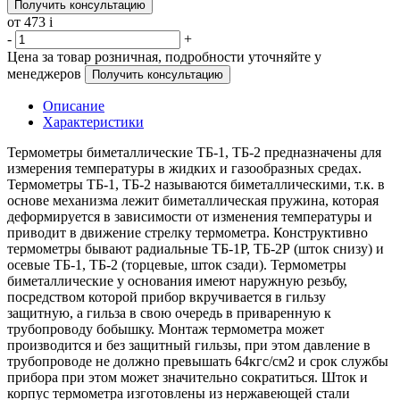
Получить консультацию
от 473
i
-
+
Цена за товар розничная, подробности уточняйте у
менеджеров
Получить консультацию
Описание
Характеристики
Термометры биметаллические ТБ-1, ТБ-2 предназначены для
измерения температуры в жидких и газообразных средах.
Термометры ТБ-1, ТБ-2 называются биметаллическими, т.к. в
основе механизма лежит биметаллическая пружина, которая
деформируется в зависимости от изменения температуры и
приводит в движение стрелку термометра. Конструктивно
термометры бывают радиальные ТБ-1Р, ТБ-2Р (шток снизу) и
осевые ТБ-1, ТБ-2 (торцевые, шток сзади). Термометры
биметаллические у основания имеют наружную резьбу,
посредством которой прибор вкручивается в гильзу
защитную, а гильза в свою очередь в приваренную к
трубопроводу бобышку. Монтаж термометра может
производится и без защитный гильзы, при этом давление в
трубопроводе не должно превышать 64кгс/см2 и срок службы
прибора при этом может значительно сократиться. Шток и
корпус термометра изготовлены из нержавеющей стали