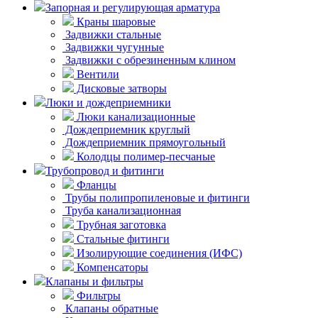
Запорная и регулирующая арматура
Краны шаровые
Задвижки стальные
Задвижки чугунные
Задвижки с обрезиненным клином
Вентили
Дисковые затворы
Люки и дождеприемники
Люки канализационные
Дождеприемник круглый
Дождеприемник прямоугольный
Колодцы полимер-песчаные
Трубопровод и фитинги
Фланцы
Трубы полипропиленовые и фитинги
Труба канализационная
Трубная заготовка
Стальные фитинги
Изолирующие соединения (ИФС)
Компенсаторы
Клапаны и фильтры
Фильтры
Клапаны обратные