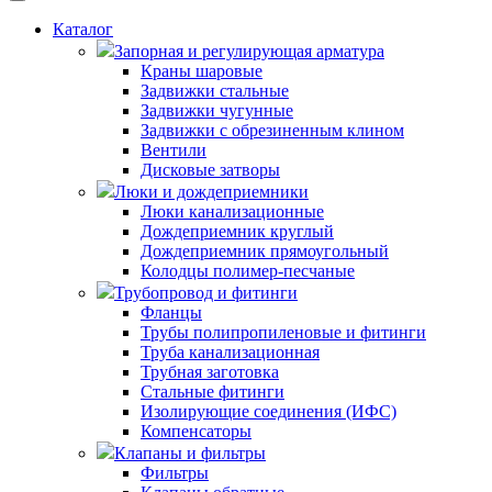
Каталог
Запорная и регулирующая арматура
Краны шаровые
Задвижки стальные
Задвижки чугунные
Задвижки с обрезиненным клином
Вентили
Дисковые затворы
Люки и дождеприемники
Люки канализационные
Дождеприемник круглый
Дождеприемник прямоугольный
Колодцы полимер-песчаные
Трубопровод и фитинги
Фланцы
Трубы полипропиленовые и фитинги
Труба канализационная
Трубная заготовка
Стальные фитинги
Изолирующие соединения (ИФС)
Компенсаторы
Клапаны и фильтры
Фильтры