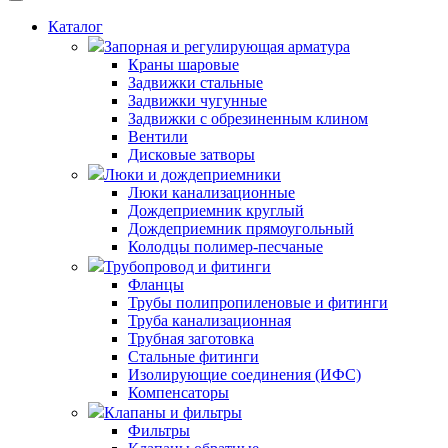
Каталог
Запорная и регулирующая арматура
Краны шаровые
Задвижки стальные
Задвижки чугунные
Задвижки с обрезиненным клином
Вентили
Дисковые затворы
Люки и дождеприемники
Люки канализационные
Дождеприемник круглый
Дождеприемник прямоугольный
Колодцы полимер-песчаные
Трубопровод и фитинги
Фланцы
Трубы полипропиленовые и фитинги
Труба канализационная
Трубная заготовка
Стальные фитинги
Изолирующие соединения (ИФС)
Компенсаторы
Клапаны и фильтры
Фильтры