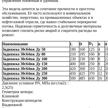
управление понятным и удобным.
Эта модель ценится за сочетание прочности и простоты
обслуживания. Её часто используют в коммунальном
хозяйстве, энергетике, на промышленных объектах и в
нефтегазовой отрасли, где важно стабильное перекрытие
потока. Надежная герметичность и долговечные материалы
позволяют снизить риски аварий и сократить расходы на
ремонт.
D
Наименование
L
D
n
d
1
Задвижка 30с64нж Ду 50
180
160
125
4
1
Задвижка 30с64нж Ду 80
210
195
160
8
1
Задвижка 30с64нж Ду 100
230
230
190
8
2
Задвижка 30с64нж Ду 150
400
300
250
8
2
Задвижка 30с64нж Ду 200
420
360
310
12
2
Задвижка 30с64нж Ду 250
450
425
370
12
3
Задвижка 30с64нж Ду 300
500
485
430
16
3
Давление условное PN, МПа (кгс/см2): :
2,5(25)
Геометрия затвора:
Клиновой
Конструкция шпинделя:
Выдвижной