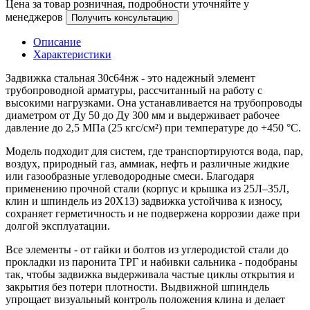
Цена за товар розничная, подробности уточняйте у
менеджеров
Получить консультацию
Описание
Характеристики
Задвижка стальная 30с64нж - это надежный элемент
трубопроводной арматуры, рассчитанный на работу с
высокими нагрузками. Она устанавливается на трубопроводы
диаметром от Ду 50 до Ду 300 мм и выдерживает рабочее
давление до 2,5 МПа (25 кгс/см²) при температуре до +450 °C.
Модель подходит для систем, где транспортируются вода, пар,
воздух, природный газ, аммиак, нефть и различные жидкие
или газообразные углеводородные смеси. Благодаря
применению прочной стали (корпус и крышка из 25Л–35Л,
клин и шпиндель из 20Х13) задвижка устойчива к износу,
сохраняет герметичность и не подвержена коррозии даже при
долгой эксплуатации.
Все элементы - от гайки и болтов из углеродистой стали до
прокладки из паронита ТРГ и набивки сальника - подобраны
так, чтобы задвижка выдерживала частые циклы открытия и
закрытия без потери плотности. Выдвижной шпиндель
упрощает визуальный контроль положения клина и делает