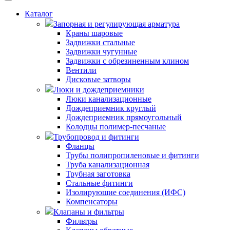
Каталог
Запорная и регулирующая арматура
Краны шаровые
Задвижки стальные
Задвижки чугунные
Задвижки с обрезиненным клином
Вентили
Дисковые затворы
Люки и дождеприемники
Люки канализационные
Дождеприемник круглый
Дождеприемник прямоугольный
Колодцы полимер-песчаные
Трубопровод и фитинги
Фланцы
Трубы полипропиленовые и фитинги
Труба канализационная
Трубная заготовка
Стальные фитинги
Изолирующие соединения (ИФС)
Компенсаторы
Клапаны и фильтры
Фильтры