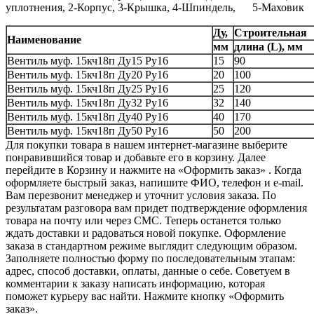
уплотнения, 2-Корпус, 3-Крышка, 4-Шпиндель, 5-Маховик
Ду,
Строительная
Наименование
мм
длина (L), мм
Вентиль муф. 15кч18п Ду15 Ру16
15
90
Вентиль муф. 15кч18п Ду20 Ру16
20
100
Вентиль муф. 15кч18п Ду25 Ру16
25
120
Вентиль муф. 15кч18п Ду32 Ру16
32
140
Вентиль муф. 15кч18п Ду40 Ру16
40
170
Вентиль муф. 15кч18п Ду50 Ру16
50
200
Для покупки товара в нашем интернет-магазине выберите
понравившийся товар и добавьте его в корзину. Далее
перейдите в Корзину и нажмите на «Оформить заказ» . Когда
оформляете быстрый заказ, напишите ФИО, телефон и e-mail.
Вам перезвонит менеджер и уточнит условия заказа. По
результатам разговора вам придет подтверждение оформления
товара на почту или через СМС. Теперь останется только
ждать доставки и радоваться новой покупке. Оформление
заказа в стандартном режиме выглядит следующим образом.
Заполняете полностью форму по последовательным этапам:
адрес, способ доставки, оплаты, данные о себе. Советуем в
комментарии к заказу написать информацию, которая
поможет курьеру вас найти. Нажмите кнопку «Оформить
заказ».