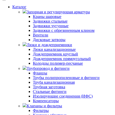
Каталог
Запорная и регулирующая арматура
Краны шаровые
Задвижки стальные
Задвижки чугунные
Задвижки с обрезиненным клином
Вентили
Дисковые затворы
Люки и дождеприемники
Люки канализационные
Дождеприемник круглый
Дождеприемник прямоугольный
Колодцы полимер-песчаные
Трубопровод и фитинги
Фланцы
Трубы полипропиленовые и фитинги
Труба канализационная
Трубная заготовка
Стальные фитинги
Изолирующие соединения (ИФС)
Компенсаторы
Клапаны и фильтры
Фильтры